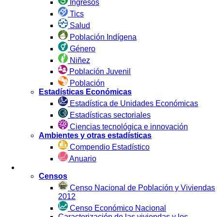
Ingresos
Tics
Salud
Población Indígena
Género
Niñez
Población Juvenil
Población
Estadísticas Económicas
Estadística de Unidades Económicas
Estadísticas sectoriales
Ciencias tecnológica e innovación
Ambientes y otras estadísticas
Compendio Estadístico
Anuario
Estadística por Fuente
Censos
Censo Nacional de Población y Viviendas
2012
Censo Económico Nacional
Caracterización de las viviendas y los