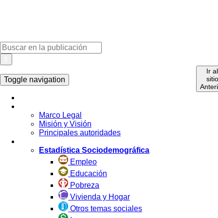
Ir
Ir a
siti
Toggle navigation
Anter
Inicio
La Institución
Marco Legal
Misión y Visión
Principales autoridades
Estadística por Tema
Estadística Sociodemográfica
Empleo
Educación
Pobreza
Vivienda y Hogar
Otros temas sociales