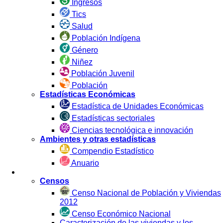
Ingresos
Tics
Salud
Población Indígena
Género
Niñez
Población Juvenil
Población
Estadísticas Económicas
Estadística de Unidades Económicas
Estadísticas sectoriales
Ciencias tecnológica e innovación
Ambientes y otras estadísticas
Compendio Estadístico
Anuario
Estadística por Fuente
Censos
Censo Nacional de Población y Viviendas
2012
Censo Económico Nacional
Caracterización de las viviendas y los