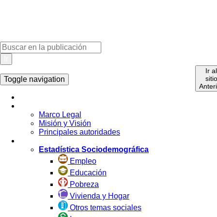
Ir
Ir a
siti
Toggle navigation
Anter
Inicio
La Institución
Marco Legal
Misión y Visión
Principales autoridades
Estadística por Tema
Estadística Sociodemográfica
Empleo
Educación
Pobreza
Vivienda y Hogar
Otros temas sociales