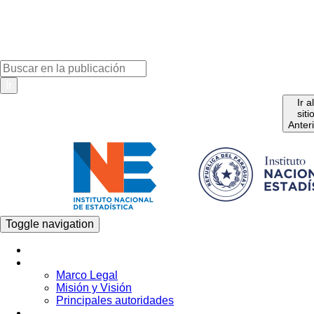
Ir
Ir a
siti
Anter
Toggle navigation
Inicio
La Institución
Marco Legal
Misión y Visión
Principales autoridades
Estadística por Tema