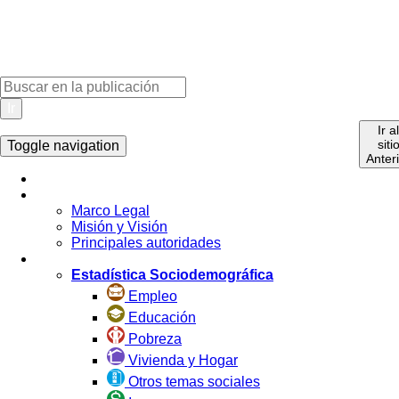
Ir
Ir a
siti
Toggle navigation
Anter
Inicio
La Institución
Marco Legal
Misión y Visión
Principales autoridades
Estadística por Tema
Estadística Sociodemográfica
Empleo
Educación
Pobreza
Vivienda y Hogar
Otros temas sociales