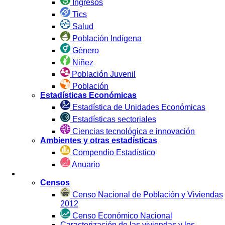
Ingresos
Tics
Salud
Población Indígena
Género
Niñez
Población Juvenil
Población
Estadísticas Económicas
Estadística de Unidades Económicas
Estadísticas sectoriales
Ciencias tecnológica e innovación
Ambientes y otras estadísticas
Compendio Estadístico
Anuario
Estadística por Fuente
Censos
Censo Nacional de Población y Viviendas
2012
Censo Económico Nacional
Caracterización de las viviendas y los