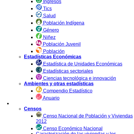
Ingresos
Tics
Salud
Población Indígena
Género
Niñez
Población Juvenil
Población
Estadísticas Económicas
Estadística de Unidades Económicas
Estadísticas sectoriales
Ciencias tecnológica e innovación
Ambientes y otras estadísticas
Compendio Estadístico
Anuario
Estadística por Fuente
Censos
Censo Nacional de Población y Viviendas
2012
Censo Económico Nacional
Caracterización de las viviendas y los