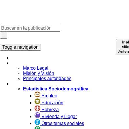
Ir
Ir a
siti
Toggle navigation
Anter
Inicio
La Institución
Marco Legal
Misión y Visión
Principales autoridades
Estadística por Tema
Estadística Sociodemográfica
Empleo
Educación
Pobreza
Vivienda y Hogar
Otros temas sociales