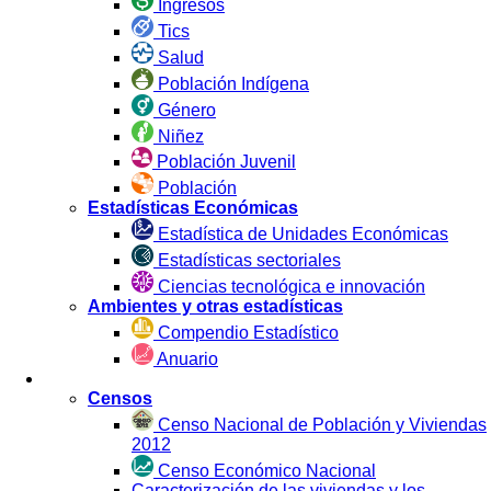
Estadística Sociodemográfica
Empleo
Educación
Pobreza
Vivienda y Hogar
Otros temas sociales
Ingresos
Tics
Salud
Población Indígena
Género
Niñez
Población Juvenil
Población
Estadísticas Económicas
Estadística de Unidades Económicas
Estadísticas sectoriales
Ciencias tecnológica e innovación
Ambientes y otras estadísticas