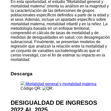
información censal y la oportunidad de la desagregación
geográfica de áreas menores y de subpoblaciones
específicas. Contar con este acervo de conocimientos
fue posible gracias al sustancial aporte de
investigadoras e investigadores que han sido
seleccionados a través de un riguroso proceso de
concurso; a todos ellos nuestro agradecimiento por su
compromiso.
En esta oportunidad, el estudio “Mortalidad general y
mortalidad materna” orienta su análisis en la magnitud y
la caracterización de las defunciones de grupos
poblacionales específicos definidos a partir de la edad y
el sexo. Además, incluye un apartado específico sobre
mortalidad materna, mortalidad infantil y en la niñez. La
metodología basada en un enfoque territorial,
comprendió el cálculo de tasas de mortalidad y de
medidas de desigualdades en salud, con desagregación
subnacional. Finalmente, se presentan modelos de
regresión que analizan la relación entre la mortalidad y
un conjunto de variables sociodemográficas que el
censo investigó, con el fin de estimar su impacto en la
mortalidad.