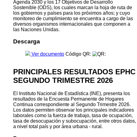
La disposición de los datos e indicadores se realiza bajo
criterios preestablecidos de presentación y manejo,
permitiendo la continuación de series de información
comparables en el tiempo por las mismas instituciones
generadoras y sus usuarios.
Cabe resaltar la importancia de la disposición de los
datos estadísticos en el marco del cumplimiento de la
Agenda 2030 y los 17 Objetivos de Desarrollo
Sostenible (ODS), los cuales marcan la hoja de ruta de
los gobiernos y países para los próximos años; y cuyo
monitoreo de cumplimiento se encuentra a cargo de las
diversos organismos internacionales que componen a
las Naciones Unidas.
Descarga
Ver documento
Código QR:
PRINCIPALES RESULTADOS EPHC
SEGUNDO TRIMESTRE 2026