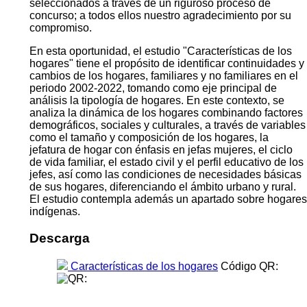
hogares". El mismo forma parte de una serie de
investigaciones que abarca una diversidad de temas de
interés nacional, que aprovechan al máximo la
información censal y la oportunidad de la desagregación
geográfica de áreas menores y de subpoblaciones
específicas. Contar con este acervo de conocimientos
fue posible gracias al sustancial aporte de
investigadoras e investigadores que han sido
seleccionados a través de un riguroso proceso de
concurso; a todos ellos nuestro agradecimiento por su
compromiso.
En esta oportunidad, el estudio "Características de los
hogares" tiene el propósito de identificar continuidades y
cambios de los hogares, familiares y no familiares en el
periodo 2002-2022, tomando como eje principal de
análisis la tipología de hogares. En este contexto, se
analiza la dinámica de los hogares combinando factores
demográficos, sociales y culturales, a través de variables
como el tamaño y composición de los hogares, la
jefatura de hogar con énfasis en jefas mujeres, el ciclo
de vida familiar, el estado civil y el perfil educativo de los
jefes, así como las condiciones de necesidades básicas
de sus hogares, diferenciando el ámbito urbano y rural.
El estudio contempla además un apartado sobre hogares