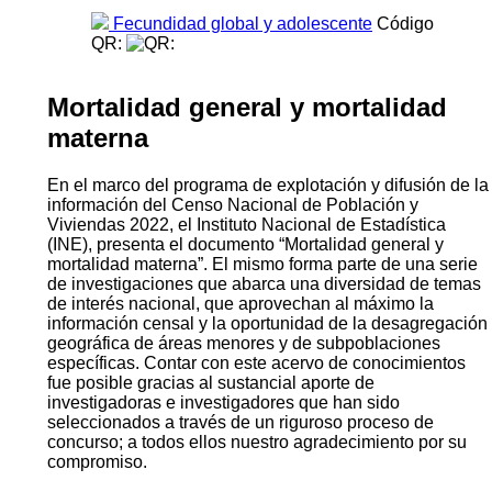
la fecundidad como las diferencias urbano–rurales y
departamentales.Se dispone además de estimaciones
de la tasa global de fecundidad por nivel educativo, así
como la caracterización de la fecundidad adolescente
desde la educación y la experiencia en unión conyugal,
y sus asimetrías territoriales.
Descarga
Fecundidad global y adolescente
Código
QR:
Mortalidad general y mortalidad
materna
En el marco del programa de explotación y difusión de la
información del Censo Nacional de Población y
Viviendas 2022, el Instituto Nacional de Estadística
(INE), presenta el documento “Mortalidad general y
mortalidad materna”. El mismo forma parte de una serie
de investigaciones que abarca una diversidad de temas
de interés nacional, que aprovechan al máximo la