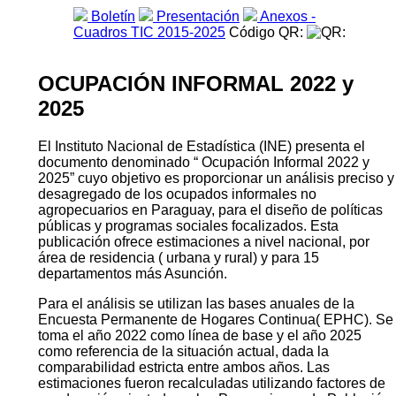
10 y más años de edad que utilizó en los últimos 3
meses respecto a la fecha de la entrevista, las TIC y sus
principales características, tales como: edad, sexo, área
de residencia, años de estudio y ocupación principal, el
lugar de utilización, y la finalidad del uso; así como
también, los hogares según acceso a la comunicación.
Descarga
Boletín
Presentación
Anexos -
Cuadros TIC 2015-2025
Código QR:
OCUPACIÓN INFORMAL 2022 y
2025
El Instituto Nacional de Estadística (INE) presenta el
documento denominado “ Ocupación Informal 2022 y
2025” cuyo objetivo es proporcionar un análisis preciso y
desagregado de los ocupados informales no
agropecuarios en Paraguay, para el diseño de políticas
públicas y programas sociales focalizados. Esta
publicación ofrece estimaciones a nivel nacional, por