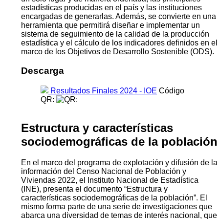
identificadas durante el período que abarca los meses de
agosto 2025 a marzo 2026, se han recopilado 395
Operaciones Estadísticas (OE) correspondientes a 58
Organismos Públicos. La ciudadanía puede conocer el
trabajo realizado en la página web: https://ioe.ine.gov.py/.
El IOE facilita el acceso a la información presentando en
un solo lugar y de manera ordenada, las principales
estadísticas producidas en el país y las instituciones
encargadas de generarlas. Además, se convierte en una
herramienta que permitirá diseñar e implementar un
sistema de seguimiento de la calidad de la producción
estadística y el cálculo de los indicadores definidos en el
marco de los Objetivos de Desarrollo Sostenible (ODS).
Descarga
Resultados Finales 2024 - IOE
Código
QR:
Estructura y características
sociodemográficas de la población