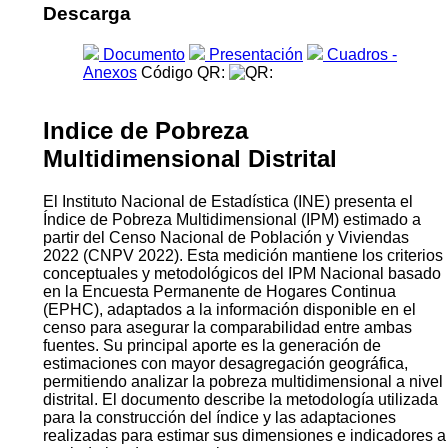
económica, identidad y uso de la tecnología de
información y comunicación, a fin de ofrecer información
de utilidad para definir los lineamientos de las políticas
orientadas a mejorar sus condiciones de vida.
Los indicadores de la niñez están enmarcados dentro de
los objetivos 1, 4, 8 y 16 de los Objetivos de Desarrollo
Sostenible (ODS).
Descarga
Documento
Presentación
Cuadros -
Anexos
Código QR:
Indice de Pobreza
Multidimensional Distrital
El Instituto Nacional de Estadística (INE) presenta el
Índice de Pobreza Multidimensional (IPM) estimado a
partir del Censo Nacional de Población y Viviendas
2022 (CNPV 2022). Esta medición mantiene los criterios
conceptuales y metodológicos del IPM Nacional basado