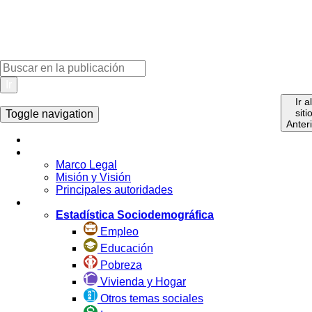
Ir
Ir a
siti
Anter
Toggle navigation
Inicio
La Institución
Marco Legal
Misión y Visión
Principales autoridades
Estadística por Tema