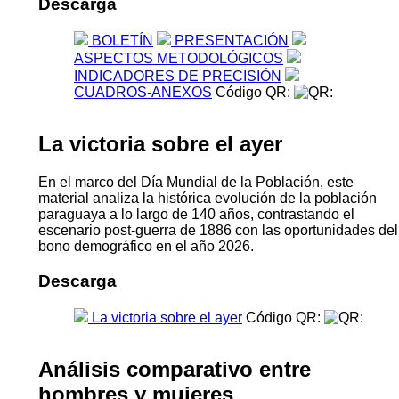
El Instituto Nacional de Estadística (INE), presenta los
resultados de la Encuesta Permanente de Hogares
Continua correspondiente al Segundo Trimestre 2026.
Los datos permiten observar los principales indicadores
laborales como la fuerza de trabajo, tasa de ocupación,
tasa de desocupación y subocupación, entre otros datos,
a nivel total país y por área urbana - rural.
Descarga
BOLETÍN
PRESENTACIÓN
ASPECTOS METODOLÓGICOS
INDICADORES DE PRECISIÓN
CUADROS-ANEXOS
Código QR:
La victoria sobre el ayer
En el marco del Día Mundial de la Población, este
material analiza la histórica evolución de la población
paraguaya a lo largo de 140 años, contrastando el
escenario post-guerra de 1886 con las oportunidades del
bono demográfico en el año 2026.