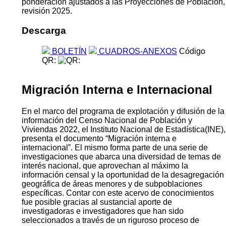
área de residencia ( urbana y rural) y para 15
departamentos más Asunción.
Para el análisis se utilizan las bases anuales de la
Encuesta Permanente de Hogares Continua( EPHC). Se
toma el año 2022 como línea de base y el año 2025
como referencia de la situación actual, dada la
comparabilidad estricta entre ambos años. Las
estimaciones fueron recalculadas utilizando factores de
ponderación ajustados a las Proyecciones de Población,
revisión 2025.
Descarga
BOLETÍN
CUADROS-ANEXOS
Código
QR:
Migración Interna e Internacional
En el marco del programa de explotación y difusión de la
información del Censo Nacional de Población y
Viviendas 2022, el Instituto Nacional de Estadística(INE),
presenta el documento “Migración interna e