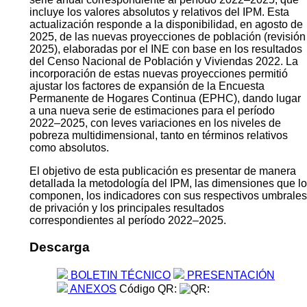
Sen.
El IPM constituye una medida oficial y complementaria a
la medición de la pobreza monetaria, la cual se basa en
el ingreso de los hogares y es publicada anualmente por
el INE.
En esta edición se incorpora una actualización de la
serie anual correspondiente al período 2022–2025, que
incluye los valores absolutos y relativos del IPM. Esta
actualización responde a la disponibilidad, en agosto de
2025, de las nuevas proyecciones de población (revisión
2025), elaboradas por el INE con base en los resultados
del Censo Nacional de Población y Viviendas 2022. La
incorporación de estas nuevas proyecciones permitió
ajustar los factores de expansión de la Encuesta
Permanente de Hogares Continua (EPHC), dando lugar
a una nueva serie de estimaciones para el período
2022–2025, con leves variaciones en los niveles de
pobreza multidimensional, tanto en términos relativos
como absolutos.
El objetivo de esta publicación es presentar de manera
detallada la metodología del IPM, las dimensiones que lo
componen, los indicadores con sus respectivos umbrales