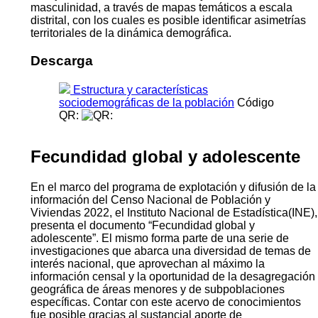
complementa con un enfoque territorial que permite
conocer patrones subnacionales y clasificarlos en
distintas etapas de la transición demográfica, tanto por
área urbana/rural, como por departamentos. Además,
incluye un apartado específico sobre la dinámica de las
poblaciones indígenas y sus matices territoriales.
Finalmente, se complementa con la visualización de
indicadores demográficos como el índice de
envejecimiento, la edad mediana y el índice de
masculinidad, a través de mapas temáticos a escala
distrital, con los cuales es posible identificar asimetrías
territoriales de la dinámica demográfica.
Descarga
Estructura y características
sociodemográficas de la población
Código
QR:
Fecundidad global y adolescente
En el marco del programa de explotación y difusión de la
información del Censo Nacional de Población y