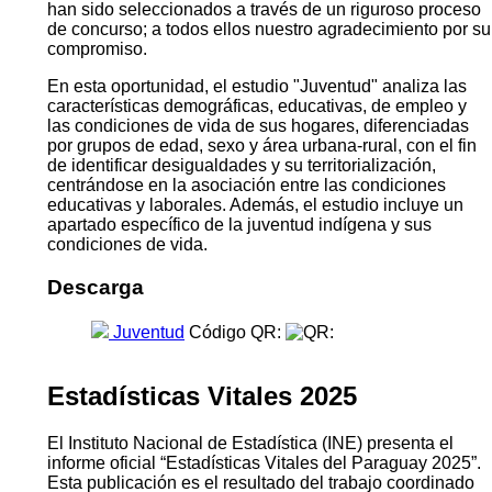
Viviendas 2022, el Instituto Nacional de Estadística
(INE), presenta el documento "Juventud". El mismo
forma parte de una serie de investigaciones que abarca
una diversidad de temas de interés nacional, que
aprovechan al máximo la información censal y la
oportunidad de la desagregación geográfica de áreas
menores y de subpoblaciones específicas. Contar con
este acervo de conocimientos fue posible gracias al
sustancial aporte de investigadoras e investigadores que
han sido seleccionados a través de un riguroso proceso
de concurso; a todos ellos nuestro agradecimiento por su
compromiso.
En esta oportunidad, el estudio "Juventud" analiza las
características demográficas, educativas, de empleo y
las condiciones de vida de sus hogares, diferenciadas
por grupos de edad, sexo y área urbana-rural, con el fin
de identificar desigualdades y su territorialización,
centrándose en la asociación entre las condiciones
educativas y laborales. Además, el estudio incluye un
apartado específico de la juventud indígena y sus
condiciones de vida.
Descarga