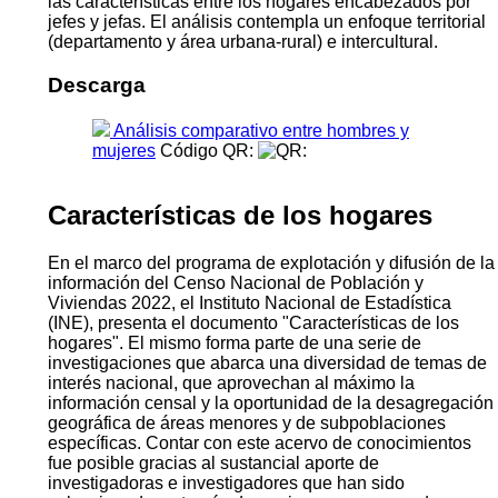
En esta oportunidad, el estudio “Análisis comparativo
entre hombres y mujeres” tiene el objetivo de identificar
las semejanzas y diferencias entre hombres y mujeres
en cuanto a sus características sociodemográficas,
educativas, económicas y migratorias con el fin de
determinar las principales brechas económicas y
sociales. A la vez, se examinan de manera comparativa
las características entre los hogares encabezados por
jefes y jefas. El análisis contempla un enfoque territorial
(departamento y área urbana-rural) e intercultural.
Descarga
Análisis comparativo entre hombres y
mujeres
Código QR:
Características de los hogares
En el marco del programa de explotación y difusión de la
información del Censo Nacional de Población y
Viviendas 2022, el Instituto Nacional de Estadística
(INE), presenta el documento "Características de los