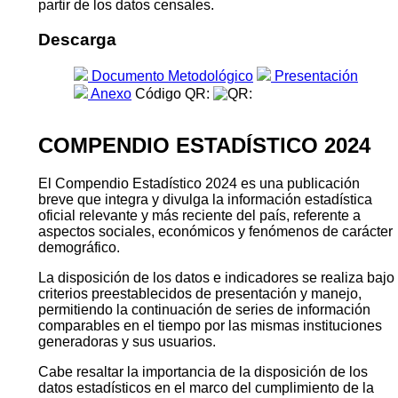
en la Encuesta Permanente de Hogares Continua
(EPHC), adaptados a la información disponible en el
censo para asegurar la comparabilidad entre ambas
fuentes. Su principal aporte es la generación de
estimaciones con mayor desagregación geográfica,
permitiendo analizar la pobreza multidimensional a nivel
distrital. El documento describe la metodología utilizada
para la construcción del índice y las adaptaciones
realizadas para estimar sus dimensiones e indicadores a
partir de los datos censales.
Descarga
Documento Metodológico
Presentación
Anexo
Código QR:
COMPENDIO ESTADÍSTICO 2024
El Compendio Estadístico 2024 es una publicación
breve que integra y divulga la información estadística
oficial relevante y más reciente del país, referente a
aspectos sociales, económicos y fenómenos de carácter
demográfico.