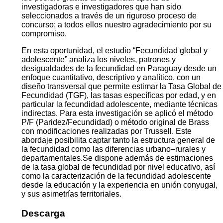
Viviendas 2022, el Instituto Nacional de Estadística(INE),
presenta el documento “Fecundidad global y
adolescente”. El mismo forma parte de una serie de
investigaciones que abarca una diversidad de temas de
interés nacional, que aprovechan al máximo la
información censal y la oportunidad de la desagregación
geográfica de áreas menores y de subpoblaciones
específicas. Contar con este acervo de conocimientos
fue posible gracias al sustancial aporte de
investigadoras e investigadores que han sido
seleccionados a través de un riguroso proceso de
concurso; a todos ellos nuestro agradecimiento por su
compromiso.
En esta oportunidad, el estudio “Fecundidad global y
adolescente” analiza los niveles, patrones y
desigualdades de la fecundidad en Paraguay desde un
enfoque cuantitativo, descriptivo y analítico, con un
diseño transversal que permite estimar la Tasa Global de
Fecundidad (TGF), las tasas específicas por edad, y en
particular la fecundidad adolescente, mediante técnicas
indirectas. Para esta investigación se aplicó el método
P/F (Paridez/Fecundidad) o método original de Brass
con modificaciones realizadas por Trussell. Este
abordaje posibilita captar tanto la estructura general de