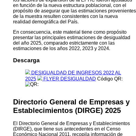
conocidos estimados para los últimos 4 años con el fin
de poder comparar estrictamente la evolución de los
ingresos, teniendo en cuenta la actualización en la serie
anual de pobreza monetaria correspondiente al periodo
2022 al 2025. Dicha actualización responde a la
disponibilidad, desde agosto de 2025, de las nuevas
proyecciones de población derivadas del Censo
Nacional de Población y Viviendas 2022. En este marco,
los factores de expansión de la EPHC fueron ajustados
en función de la nueva estructura poblacional, con el
propósito de asegurar que las estimaciones provenientes
de la muestra resulten consistentes con la nueva
realidad demográfica del País.
En consecuencia, este material tiene como propósito
presentar las principales estimaciones de desigualdad
del año 2025, comparado estrictamente con las
estimaciones de los años 2022, 2023 y 2024.
Descarga
DESIGUALDAD DE INGRESOS 2022 AL
2025
FLYER DESIGUALDAD
Código QR: