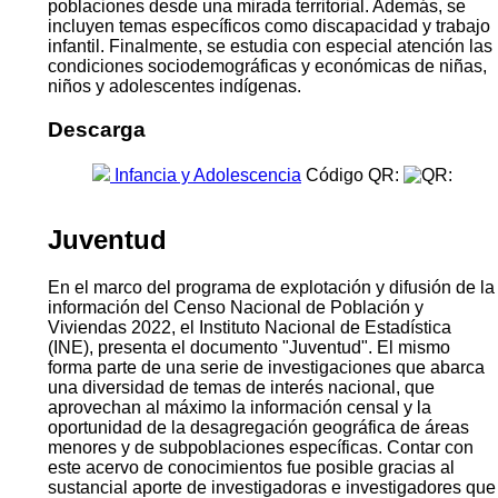
compromiso.
En esta oportunidad, el estudio “Infancia y adolescencia”
analiza las características demográficas y educativas de
niñas, niños y adolescentes y a la vez examina las
condiciones de vida basadas principalmente en
indicadores del entorno del hogar, acceso a servicios
básicos y necesidades básicas insatisfechas, con el fin
de identificar brechas sociales que afectan a estas
poblaciones desde una mirada territorial. Además, se
incluyen temas específicos como discapacidad y trabajo
infantil. Finalmente, se estudia con especial atención las
condiciones sociodemográficas y económicas de niñas,
niños y adolescentes indígenas.
Descarga
Infancia y Adolescencia
Código QR:
Juventud
En el marco del programa de explotación y difusión de la
información del Censo Nacional de Población y