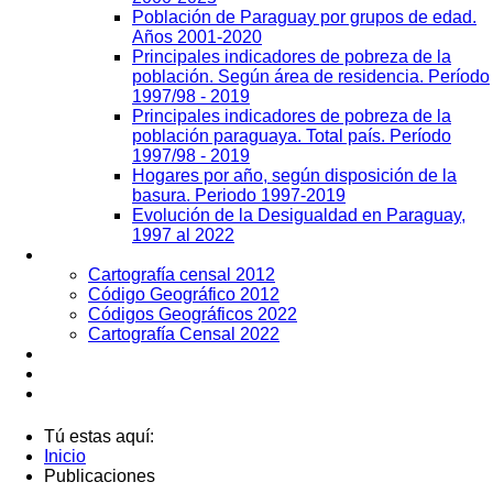
Económico 2011
Encuesta Permanente de Hogares Continua
Hogares por tipo de bien duradero
Indicadores del Mercado Laboral
Incidencia de pobreza EPHC 2018
Tasa de la Fuerza de Trabajo 2017-2024
Gráficos Dinámicos
Proyecciones de la población paraguaya.
2000-2025
Población de Paraguay por grupos de edad.
Años 2001-2020
Principales indicadores de pobreza de la
población. Según área de residencia. Período
1997/98 - 2019
Principales indicadores de pobreza de la
población paraguaya. Total país. Período
1997/98 - 2019
Hogares por año, según disposición de la
basura. Periodo 1997-2019
Evolución de la Desigualdad en Paraguay,
1997 al 2022
Geografía
Cartografía censal 2012
Código Geográfico 2012
Códigos Geográficos 2022