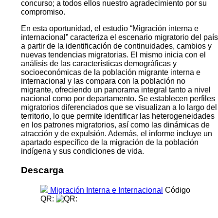
internacional”. El mismo forma parte de una serie de
investigaciones que abarca una diversidad de temas de
interés nacional, que aprovechan al máximo la
información censal y la oportunidad de la desagregación
geográfica de áreas menores y de subpoblaciones
específicas. Contar con este acervo de conocimientos
fue posible gracias al sustancial aporte de
investigadoras e investigadores que han sido
seleccionados a través de un riguroso proceso de
concurso; a todos ellos nuestro agradecimiento por su
compromiso.
En esta oportunidad, el estudio “Migración interna e
internacional” caracteriza el escenario migratorio del país
a partir de la identificación de continuidades, cambios y
nuevas tendencias migratorias. El mismo inicia con el
análisis de las características demográficas y
socioeconómicas de la población migrante interna e
internacional y las compara con la población no
migrante, ofreciendo un panorama integral tanto a nivel
nacional como por departamento. Se establecen perfiles
migratorios diferenciados que se visualizan a lo largo del
territorio, lo que permite identificar las heterogeneidades
en los patrones migratorios, así como las dinámicas de
atracción y de expulsión. Además, el informe incluye un