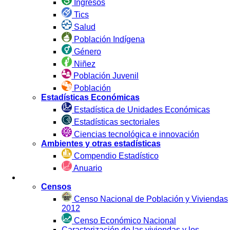
Ingresos
Tics
Salud
Población Indígena
Género
Niñez
Población Juvenil
Población
Estadísticas Económicas
Estadística de Unidades Económicas
Estadísticas sectoriales
Ciencias tecnológica e innovación
Ambientes y otras estadísticas
Compendio Estadístico
Anuario
Estadística por Fuente
Censos
Censo Nacional de Población y Viviendas
2012
Censo Económico Nacional
Caracterización de las viviendas y los