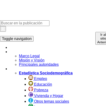
Ir
Ir a
siti
Toggle navigation
Anter
Inicio
La Institución
Marco Legal
Misión y Visión
Principales autoridades
Estadística por Tema
Estadística Sociodemográfica
Empleo
Educación
Pobreza
Vivienda y Hogar
Otros temas sociales