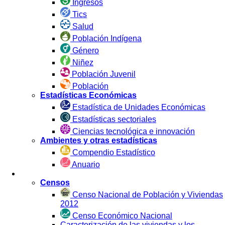
Ingresos
Tics
Salud
Población Indígena
Género
Niñez
Población Juvenil
Población
Estadísticas Económicas
Estadística de Unidades Económicas
Estadísticas sectoriales
Ciencias tecnológica e innovación
Ambientes y otras estadísticas
Compendio Estadístico
Anuario
Estadística por Fuente
Censos
Censo Nacional de Población y Viviendas
2012
Censo Económico Nacional
Caracterización de las viviendas y los