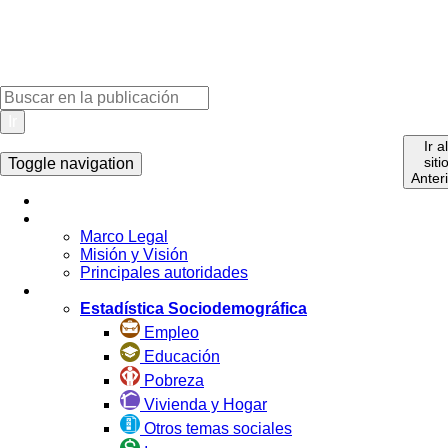
Ir
Ir a
siti
Toggle navigation
Anter
Inicio
La Institución
Marco Legal
Misión y Visión
Principales autoridades
Estadística por Tema
Estadística Sociodemográfica
Empleo
Educación
Pobreza
Vivienda y Hogar
Otros temas sociales