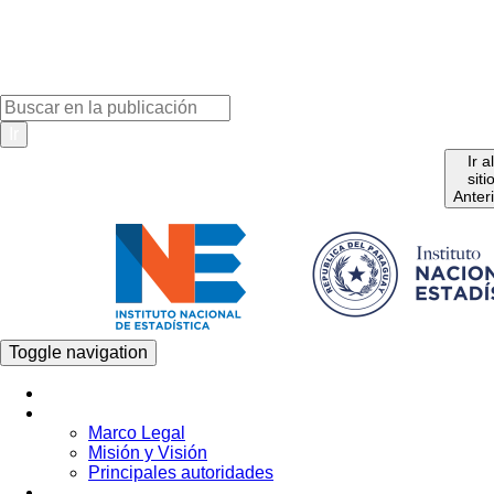
Ir
Ir a
siti
Anter
Toggle navigation
Inicio
La Institución
Marco Legal
Misión y Visión
Principales autoridades
Estadística por Tema