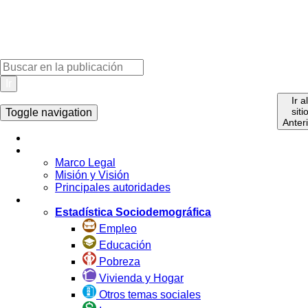
Ir
Ir a
siti
Toggle navigation
Anter
Inicio
La Institución
Marco Legal
Misión y Visión
Principales autoridades
Estadística por Tema
Estadística Sociodemográfica
Empleo
Educación
Pobreza
Vivienda y Hogar
Otros temas sociales