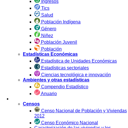
Ingresos
Tics
Salud
Población Indígena
Género
Niñez
Población Juvenil
Población
Estadísticas Económicas
Estadística de Unidades Económicas
Estadísticas sectoriales
Ciencias tecnológica e innovación
Ambientes y otras estadísticas
Compendio Estadístico
Anuario
Estadística por Fuente
Censos
Censo Nacional de Población y Viviendas
2012
Censo Económico Nacional
Caracterización de las viviendas y los