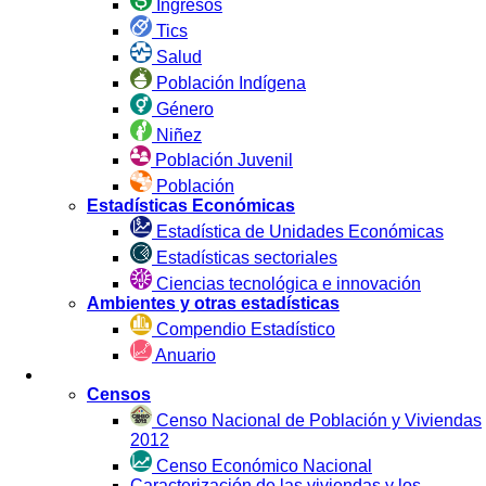
Ingresos
Tics
Salud
Población Indígena
Género
Niñez
Población Juvenil
Población
Estadísticas Económicas
Estadística de Unidades Económicas
Estadísticas sectoriales
Ciencias tecnológica e innovación
Ambientes y otras estadísticas
Compendio Estadístico
Anuario
Estadística por Fuente
Censos
Censo Nacional de Población y Viviendas
2012
Censo Económico Nacional
Caracterización de las viviendas y los