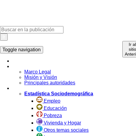
Ir
Ir a
siti
Toggle navigation
Anter
Inicio
La Institución
Marco Legal
Misión y Visión
Principales autoridades
Estadística por Tema
Estadística Sociodemográfica
Empleo
Educación
Pobreza
Vivienda y Hogar
Otros temas sociales