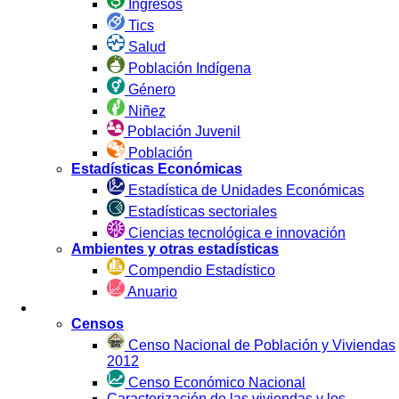
Ingresos
Tics
Salud
Población Indígena
Género
Niñez
Población Juvenil
Población
Estadísticas Económicas
Estadística de Unidades Económicas
Estadísticas sectoriales
Ciencias tecnológica e innovación
Ambientes y otras estadísticas
Compendio Estadístico
Anuario
Estadística por Fuente
Censos
Censo Nacional de Población y Viviendas
2012
Censo Económico Nacional
Caracterización de las viviendas y los