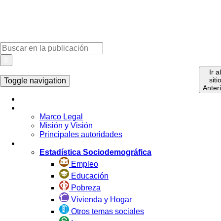
Ir
Ir a
siti
Toggle navigation
Anter
Inicio
La Institución
Marco Legal
Misión y Visión
Principales autoridades
Estadística por Tema
Estadística Sociodemográfica
Empleo
Educación
Pobreza
Vivienda y Hogar
Otros temas sociales