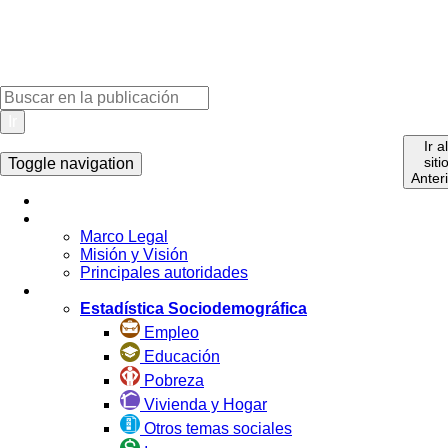
Ir
Ir a
siti
Toggle navigation
Anter
Inicio
La Institución
Marco Legal
Misión y Visión
Principales autoridades
Estadística por Tema
Estadística Sociodemográfica
Empleo
Educación
Pobreza
Vivienda y Hogar
Otros temas sociales