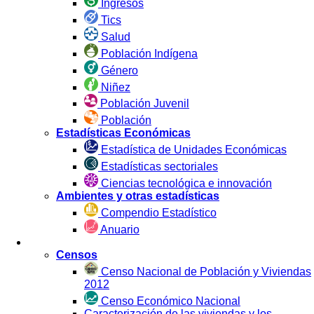
Ingresos
Tics
Salud
Población Indígena
Género
Niñez
Población Juvenil
Población
Estadísticas Económicas
Estadística de Unidades Económicas
Estadísticas sectoriales
Ciencias tecnológica e innovación
Ambientes y otras estadísticas
Compendio Estadístico
Anuario
Estadística por Fuente
Censos
Censo Nacional de Población y Viviendas
2012
Censo Económico Nacional
Caracterización de las viviendas y los