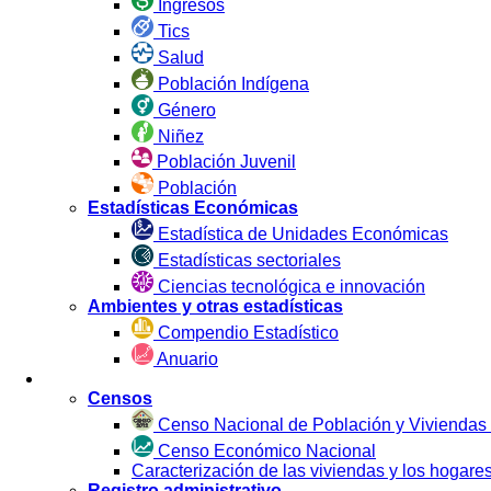
Ingresos
Tics
Salud
Población Indígena
Género
Niñez
Población Juvenil
Población
Estadísticas Económicas
Estadística de Unidades Económicas
Estadísticas sectoriales
Ciencias tecnológica e innovación
Ambientes y otras estadísticas
Compendio Estadístico
Anuario
Estadística por Fuente
Censos
Censo Nacional de Población y Viviendas
Censo Económico Nacional
Caracterización de las viviendas y los hoga
Registro administrativo