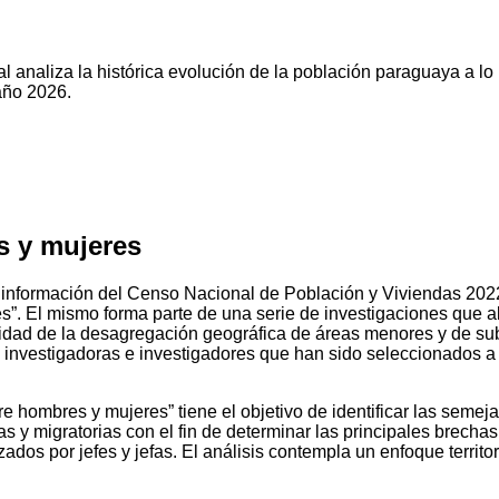
l analiza la histórica evolución de la población paraguaya a lo
año 2026.
s y mujeres
 información del Censo Nacional de Población y Viviendas 2022, 
”. El mismo forma parte de una serie de investigaciones que a
nidad de la desagregación geográfica de áreas menores y de su
e investigadoras e investigadores que han sido seleccionados a 
re hombres y mujeres” tiene el objetivo de identificar las seme
s y migratorias con el fin de determinar las principales brech
dos por jefes y jefas. El análisis contempla un enfoque territori