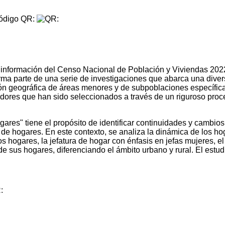
digo QR:
 información del Censo Nacional de Población y Viviendas 2022, 
rma parte de una serie de investigaciones que abarca una dive
ión geográfica de áreas menores y de subpoblaciones específic
gadores que han sido seleccionados a través de un riguroso proc
gares" tiene el propósito de identificar continuidades y cambios
a de hogares. En este contexto, se analiza la dinámica de los h
ogares, la jefatura de hogar con énfasis en jefas mujeres, el cic
de sus hogares, diferenciando el ámbito urbano y rural. El es