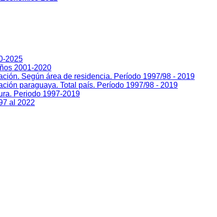
00-2025
Años 2001-2020
lación. Según área de residencia. Período 1997/98 - 2019
ación paraguaya. Total país. Período 1997/98 - 2019
sura. Periodo 1997-2019
97 al 2022