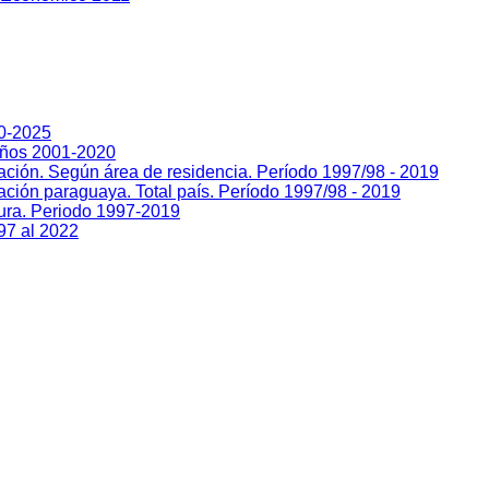
00-2025
Años 2001-2020
lación. Según área de residencia. Período 1997/98 - 2019
ación paraguaya. Total país. Período 1997/98 - 2019
sura. Periodo 1997-2019
97 al 2022