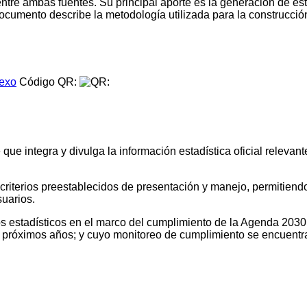
entre ambas fuentes. Su principal aporte es la generación de 
l documento describe la metodología utilizada para la construcci
.
exo
Código QR:
e integra y divulga la información estadística oficial relevante
o criterios preestablecidos de presentación y manejo, permitien
suarios.
tos estadísticos en el marco del cumplimiento de la Agenda 2030
os próximos años; y cuyo monitoreo de cumplimiento se encuentr