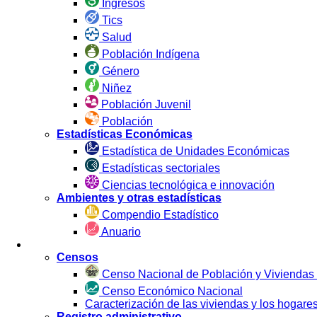
Ingresos
Tics
Salud
Población Indígena
Género
Niñez
Población Juvenil
Población
Estadísticas Económicas
Estadística de Unidades Económicas
Estadísticas sectoriales
Ciencias tecnológica e innovación
Ambientes y otras estadísticas
Compendio Estadístico
Anuario
Estadística por Fuente
Censos
Censo Nacional de Población y Viviendas
Censo Económico Nacional
Caracterización de las viviendas y los hoga
Registro administrativo