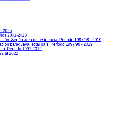
00-2025
Años 2001-2020
lación. Según área de residencia. Período 1997/98 - 2019
ación paraguaya. Total país. Período 1997/98 - 2019
sura. Periodo 1997-2019
97 al 2022