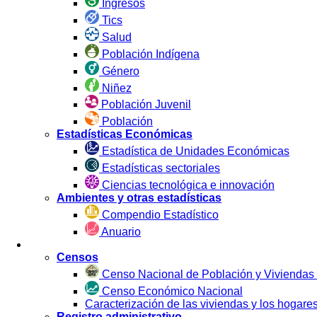
Ingresos
Tics
Salud
Población Indígena
Género
Niñez
Población Juvenil
Población
Estadísticas Económicas
Estadística de Unidades Económicas
Estadísticas sectoriales
Ciencias tecnológica e innovación
Ambientes y otras estadísticas
Compendio Estadístico
Anuario
Estadística por Fuente
Censos
Censo Nacional de Población y Viviendas
Censo Económico Nacional
Caracterización de las viviendas y los hoga
Registro administrativo