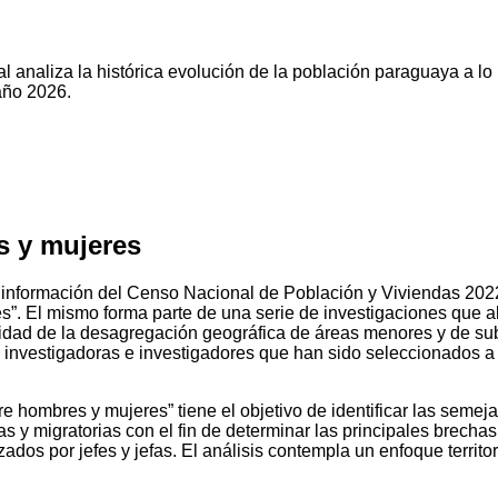
l analiza la histórica evolución de la población paraguaya a lo
año 2026.
s y mujeres
 información del Censo Nacional de Población y Viviendas 2022, 
”. El mismo forma parte de una serie de investigaciones que a
nidad de la desagregación geográfica de áreas menores y de su
e investigadoras e investigadores que han sido seleccionados a 
re hombres y mujeres” tiene el objetivo de identificar las seme
s y migratorias con el fin de determinar las principales brech
dos por jefes y jefas. El análisis contempla un enfoque territori