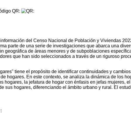
digo QR:
 información del Censo Nacional de Población y Viviendas 2022, 
rma parte de una serie de investigaciones que abarca una dive
ión geográfica de áreas menores y de subpoblaciones específic
gadores que han sido seleccionados a través de un riguroso proc
gares" tiene el propósito de identificar continuidades y cambios
a de hogares. En este contexto, se analiza la dinámica de los h
ogares, la jefatura de hogar con énfasis en jefas mujeres, el cic
de sus hogares, diferenciando el ámbito urbano y rural. El es