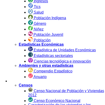
Ingresos
Tics
Salud
Población Indígena
Género
Niñez
Población Juvenil
Población
Estadísticas Económicas
Estadística de Unidades Económicas
Estadísticas sectoriales
Ciencias tecnológica e innovación
Ambientes y otras estadísticas
Compendio Estadístico
Anuario
Estadística por Fuente
Censos
Censo Nacional de Población y Viviendas
2012
Censo Económico Nacional
Caracterización de las viviendas y los