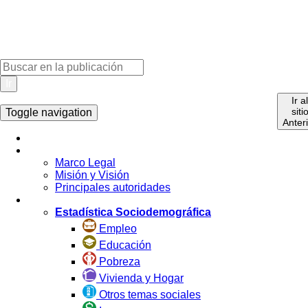
Ir
Ir a
siti
Toggle navigation
Anter
Inicio
La Institución
Marco Legal
Misión y Visión
Principales autoridades
Estadística por Tema
Estadística Sociodemográfica
Empleo
Educación
Pobreza
Vivienda y Hogar
Otros temas sociales