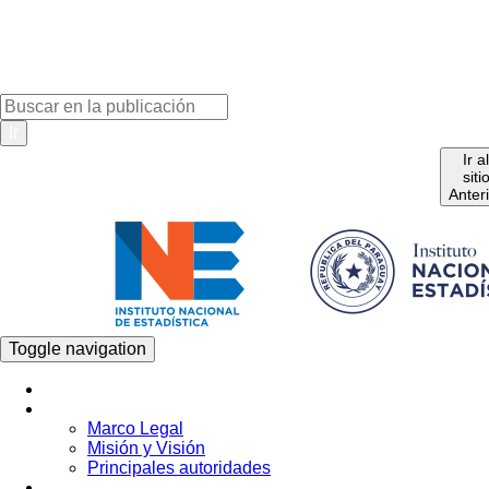
Ir
Ir a
siti
Anter
Toggle navigation
Inicio
La Institución
Marco Legal
Misión y Visión
Principales autoridades
Estadística por Tema