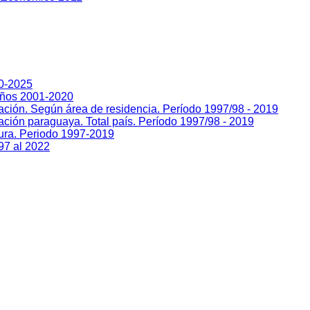
00-2025
Años 2001-2020
lación. Según área de residencia. Período 1997/98 - 2019
ación paraguaya. Total país. Período 1997/98 - 2019
sura. Periodo 1997-2019
97 al 2022