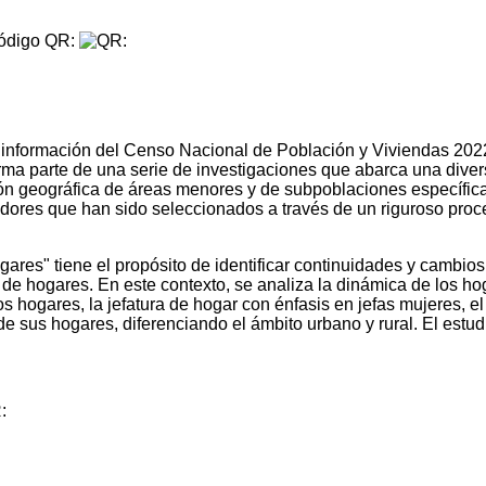
digo QR:
 información del Censo Nacional de Población y Viviendas 2022, 
rma parte de una serie de investigaciones que abarca una dive
ión geográfica de áreas menores y de subpoblaciones específic
gadores que han sido seleccionados a través de un riguroso proc
gares" tiene el propósito de identificar continuidades y cambios
a de hogares. En este contexto, se analiza la dinámica de los h
ogares, la jefatura de hogar con énfasis en jefas mujeres, el cic
de sus hogares, diferenciando el ámbito urbano y rural. El es