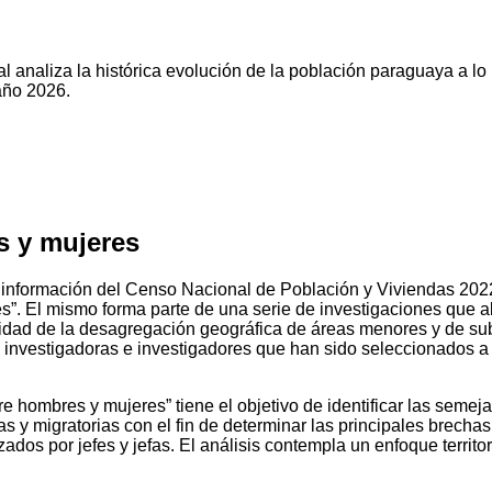
l analiza la histórica evolución de la población paraguaya a lo
año 2026.
s y mujeres
 información del Censo Nacional de Población y Viviendas 2022, 
”. El mismo forma parte de una serie de investigaciones que a
nidad de la desagregación geográfica de áreas menores y de su
e investigadoras e investigadores que han sido seleccionados a 
re hombres y mujeres” tiene el objetivo de identificar las seme
s y migratorias con el fin de determinar las principales brech
dos por jefes y jefas. El análisis contempla un enfoque territori