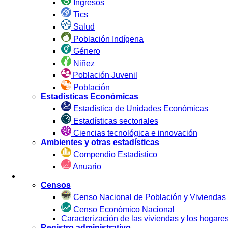
Ingresos
Tics
Salud
Población Indígena
Género
Niñez
Población Juvenil
Población
Estadísticas Económicas
Estadística de Unidades Económicas
Estadísticas sectoriales
Ciencias tecnológica e innovación
Ambientes y otras estadísticas
Compendio Estadístico
Anuario
Estadística por Fuente
Censos
Censo Nacional de Población y Viviendas
Censo Económico Nacional
Caracterización de las viviendas y los hoga
Registro administrativo