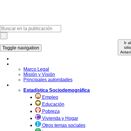
Ir
Ir a
siti
Toggle navigation
Anter
Inicio
La Institución
Marco Legal
Misión y Visión
Principales autoridades
Estadística por Tema
Estadística Sociodemográfica
Empleo
Educación
Pobreza
Vivienda y Hogar
Otros temas sociales