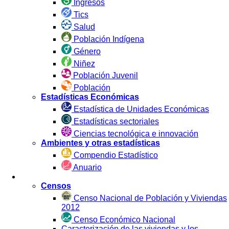
Ingresos
Tics
Salud
Población Indígena
Género
Niñez
Población Juvenil
Población
Estadísticas Económicas
Estadística de Unidades Económicas
Estadísticas sectoriales
Ciencias tecnológica e innovación
Ambientes y otras estadísticas
Compendio Estadístico
Anuario
Estadística por Fuente
Censos
Censo Nacional de Población y Viviendas
2012
Censo Económico Nacional
Caracterización de las viviendas y los