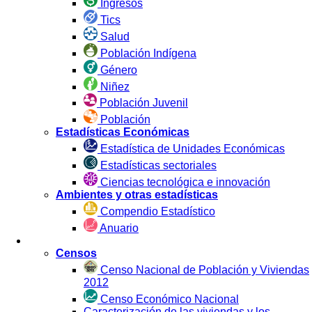
Ingresos
Tics
Salud
Población Indígena
Género
Niñez
Población Juvenil
Población
Estadísticas Económicas
Estadística de Unidades Económicas
Estadísticas sectoriales
Ciencias tecnológica e innovación
Ambientes y otras estadísticas
Compendio Estadístico
Anuario
Estadística por Fuente
Censos
Censo Nacional de Población y Viviendas
2012
Censo Económico Nacional
Caracterización de las viviendas y los