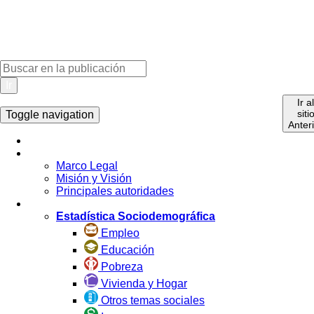
Ir
Ir a
siti
Toggle navigation
Anter
Inicio
La Institución
Marco Legal
Misión y Visión
Principales autoridades
Estadística por Tema
Estadística Sociodemográfica
Empleo
Educación
Pobreza
Vivienda y Hogar
Otros temas sociales