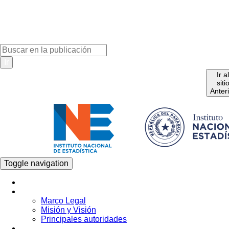
Ir
Ir a
siti
Anter
Toggle navigation
Inicio
La Institución
Marco Legal
Misión y Visión
Principales autoridades
Estadística por Tema