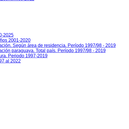
00-2025
Años 2001-2020
lación. Según área de residencia. Período 1997/98 - 2019
ación paraguaya. Total país. Período 1997/98 - 2019
sura. Periodo 1997-2019
97 al 2022