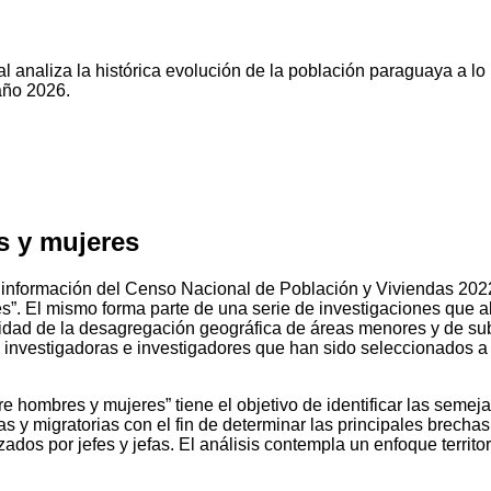
l analiza la histórica evolución de la población paraguaya a lo
año 2026.
s y mujeres
 información del Censo Nacional de Población y Viviendas 2022, 
”. El mismo forma parte de una serie de investigaciones que a
nidad de la desagregación geográfica de áreas menores y de su
e investigadoras e investigadores que han sido seleccionados a 
re hombres y mujeres” tiene el objetivo de identificar las seme
s y migratorias con el fin de determinar las principales brech
dos por jefes y jefas. El análisis contempla un enfoque territori