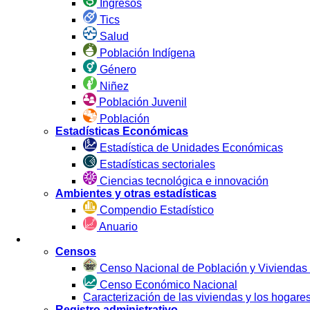
Ingresos
Tics
Salud
Población Indígena
Género
Niñez
Población Juvenil
Población
Estadísticas Económicas
Estadística de Unidades Económicas
Estadísticas sectoriales
Ciencias tecnológica e innovación
Ambientes y otras estadísticas
Compendio Estadístico
Anuario
Estadística por Fuente
Censos
Censo Nacional de Población y Viviendas
Censo Económico Nacional
Caracterización de las viviendas y los hoga
Registro administrativo