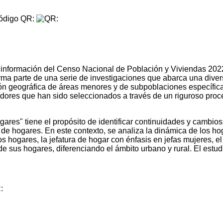
digo QR:
 información del Censo Nacional de Población y Viviendas 2022, 
rma parte de una serie de investigaciones que abarca una dive
ión geográfica de áreas menores y de subpoblaciones específic
gadores que han sido seleccionados a través de un riguroso proc
gares" tiene el propósito de identificar continuidades y cambios
a de hogares. En este contexto, se analiza la dinámica de los h
ogares, la jefatura de hogar con énfasis en jefas mujeres, el cic
de sus hogares, diferenciando el ámbito urbano y rural. El es