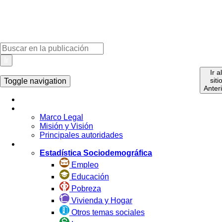
Ir
Ir a
siti
Toggle navigation
Anter
Inicio
La Institución
Marco Legal
Misión y Visión
Principales autoridades
Estadística por Tema
Estadística Sociodemográfica
Empleo
Educación
Pobreza
Vivienda y Hogar
Otros temas sociales