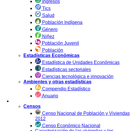
Ingresos
Tics
Salud
Población Indígena
Género
Niñez
Población Juvenil
Población
Estadísticas Económicas
Estadística de Unidades Económicas
Estadísticas sectoriales
Ciencias tecnológica e innovación
Ambientes y otras estadísticas
Compendio Estadístico
Anuario
Estadística por Fuente
Censos
Censo Nacional de Población y Viviendas
2012
Censo Económico Nacional
Caracterización de las viviendas y los