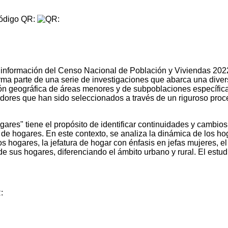
digo QR:
 información del Censo Nacional de Población y Viviendas 2022, 
rma parte de una serie de investigaciones que abarca una dive
ión geográfica de áreas menores y de subpoblaciones específic
gadores que han sido seleccionados a través de un riguroso proc
gares" tiene el propósito de identificar continuidades y cambios
a de hogares. En este contexto, se analiza la dinámica de los h
ogares, la jefatura de hogar con énfasis en jefas mujeres, el cic
de sus hogares, diferenciando el ámbito urbano y rural. El es