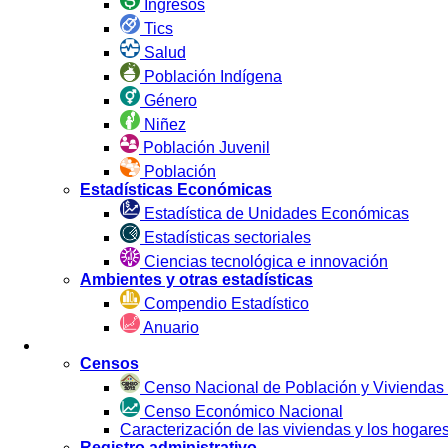
Ingresos
Tics
Salud
Población Indígena
Género
Niñez
Población Juvenil
Población
Estadísticas Económicas
Estadística de Unidades Económicas
Estadísticas sectoriales
Ciencias tecnológica e innovación
Ambientes y otras estadísticas
Compendio Estadístico
Anuario
Estadística por Fuente
Censos
Censo Nacional de Población y Viviendas
Censo Económico Nacional
Caracterización de las viviendas y los hoga
Registro administrativo