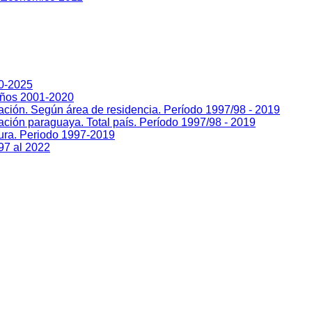
00-2025
Años 2001-2020
lación. Según área de residencia. Período 1997/98 - 2019
ación paraguaya. Total país. Período 1997/98 - 2019
sura. Periodo 1997-2019
97 al 2022