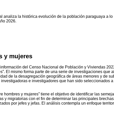
l analiza la histórica evolución de la población paraguaya a lo
año 2026.
s y mujeres
 información del Censo Nacional de Población y Viviendas 2022, 
”. El mismo forma parte de una serie de investigaciones que a
nidad de la desagregación geográfica de áreas menores y de su
e investigadoras e investigadores que han sido seleccionados a 
re hombres y mujeres” tiene el objetivo de identificar las seme
s y migratorias con el fin de determinar las principales brech
dos por jefes y jefas. El análisis contempla un enfoque territori