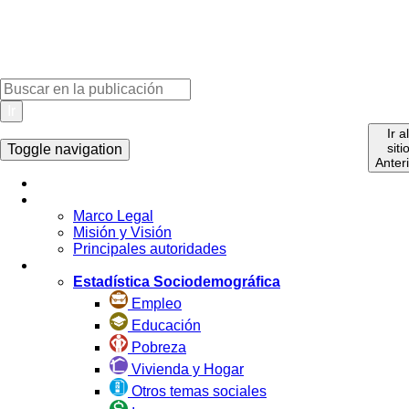
Ir
Ir a
siti
Toggle navigation
Anter
Inicio
La Institución
Marco Legal
Misión y Visión
Principales autoridades
Estadística por Tema
Estadística Sociodemográfica
Empleo
Educación
Pobreza
Vivienda y Hogar
Otros temas sociales