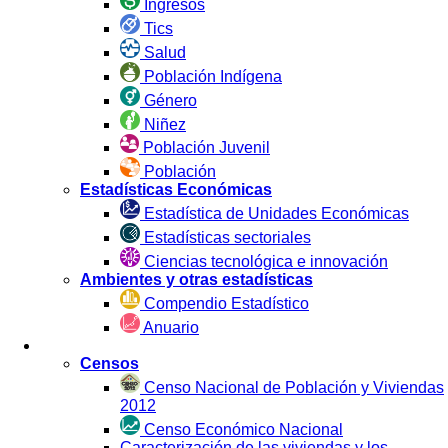
Ingresos
Tics
Salud
Población Indígena
Género
Niñez
Población Juvenil
Población
Estadísticas Económicas
Estadística de Unidades Económicas
Estadísticas sectoriales
Ciencias tecnológica e innovación
Ambientes y otras estadísticas
Compendio Estadístico
Anuario
Estadística por Fuente
Censos
Censo Nacional de Población y Viviendas
2012
Censo Económico Nacional
Caracterización de las viviendas y los