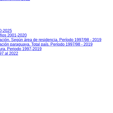
00-2025
Años 2001-2020
lación. Según área de residencia. Período 1997/98 - 2019
ación paraguaya. Total país. Período 1997/98 - 2019
sura. Periodo 1997-2019
97 al 2022