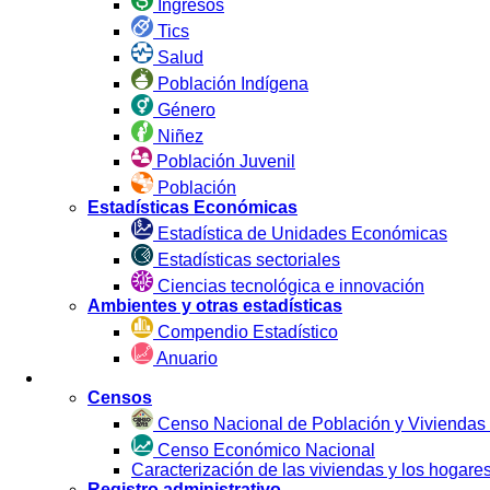
Ingresos
Tics
Salud
Población Indígena
Género
Niñez
Población Juvenil
Población
Estadísticas Económicas
Estadística de Unidades Económicas
Estadísticas sectoriales
Ciencias tecnológica e innovación
Ambientes y otras estadísticas
Compendio Estadístico
Anuario
Estadística por Fuente
Censos
Censo Nacional de Población y Viviendas
Censo Económico Nacional
Caracterización de las viviendas y los hoga
Registro administrativo