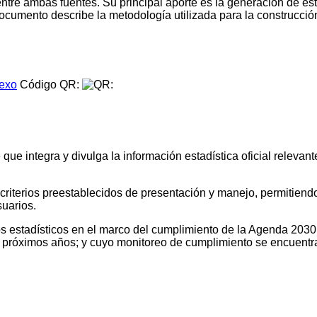
entre ambas fuentes. Su principal aporte es la generación de 
l documento describe la metodología utilizada para la construcci
.
exo
Código QR:
e integra y divulga la información estadística oficial relevante
o criterios preestablecidos de presentación y manejo, permitien
suarios.
tos estadísticos en el marco del cumplimiento de la Agenda 2030
os próximos años; y cuyo monitoreo de cumplimiento se encuentr