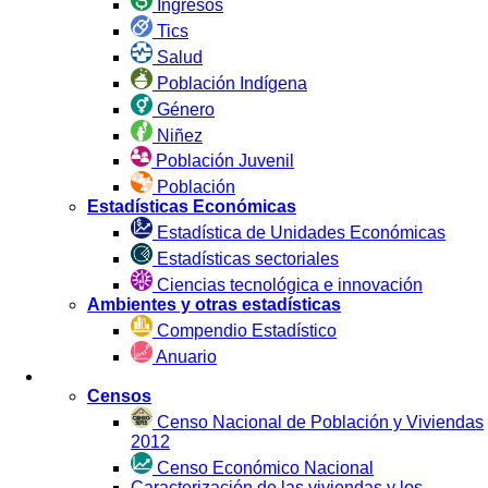
Ingresos
Tics
Salud
Población Indígena
Género
Niñez
Población Juvenil
Población
Estadísticas Económicas
Estadística de Unidades Económicas
Estadísticas sectoriales
Ciencias tecnológica e innovación
Ambientes y otras estadísticas
Compendio Estadístico
Anuario
Estadística por Fuente
Censos
Censo Nacional de Población y Viviendas
2012
Censo Económico Nacional
Caracterización de las viviendas y los