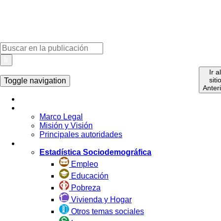
Ir
Ir a
siti
Toggle navigation
Anter
Inicio
La Institución
Marco Legal
Misión y Visión
Principales autoridades
Estadística por Tema
Estadística Sociodemográfica
Empleo
Educación
Pobreza
Vivienda y Hogar
Otros temas sociales