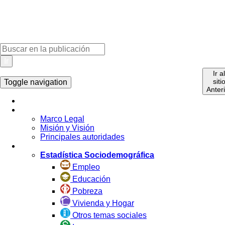
Ir
Ir a
siti
Toggle navigation
Anter
Inicio
La Institución
Marco Legal
Misión y Visión
Principales autoridades
Estadística por Tema
Estadística Sociodemográfica
Empleo
Educación
Pobreza
Vivienda y Hogar
Otros temas sociales