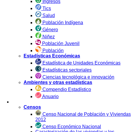
Ingresos
Tics
Salud
Población Indígena
Género
Niñez
Población Juvenil
Población
Estadísticas Económicas
Estadística de Unidades Económicas
Estadísticas sectoriales
Ciencias tecnológica e innovación
Ambientes y otras estadísticas
Compendio Estadístico
Anuario
Estadística por Fuente
Censos
Censo Nacional de Población y Viviendas
2012
Censo Económico Nacional
Caracterización de las viviendas y los