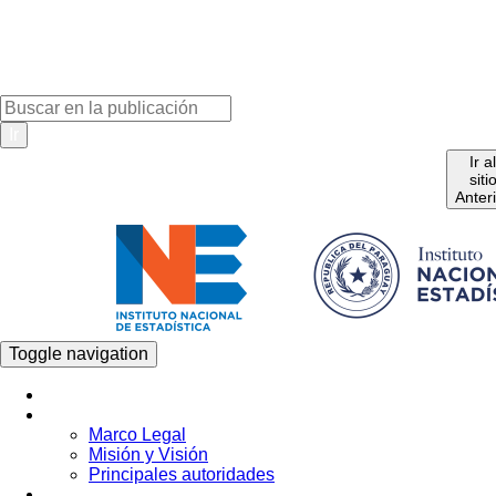
Ir
Ir a
siti
Anter
Toggle navigation
Inicio
La Institución
Marco Legal
Misión y Visión
Principales autoridades
Estadística por Tema