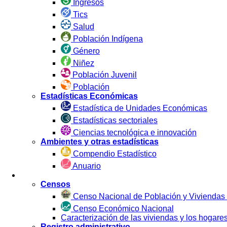
Ingresos
Tics
Salud
Población Indígena
Género
Niñez
Población Juvenil
Población
Estadísticas Económicas
Estadística de Unidades Económicas
Estadísticas sectoriales
Ciencias tecnológica e innovación
Ambientes y otras estadísticas
Compendio Estadístico
Anuario
Estadística por Fuente
Censos
Censo Nacional de Población y Viviendas
Censo Económico Nacional
Caracterización de las viviendas y los hoga
Registro administrativo