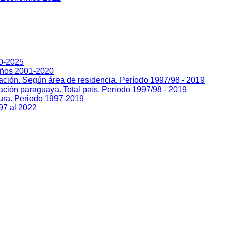
00-2025
Años 2001-2020
lación. Según área de residencia. Período 1997/98 - 2019
ación paraguaya. Total país. Período 1997/98 - 2019
sura. Periodo 1997-2019
97 al 2022