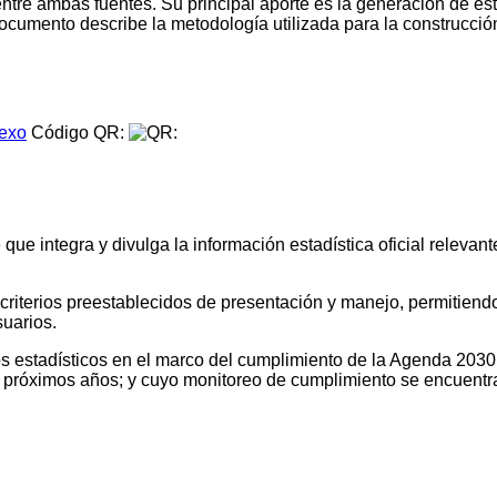
entre ambas fuentes. Su principal aporte es la generación de 
l documento describe la metodología utilizada para la construcci
.
exo
Código QR:
e integra y divulga la información estadística oficial relevante
o criterios preestablecidos de presentación y manejo, permitien
suarios.
tos estadísticos en el marco del cumplimiento de la Agenda 2030
os próximos años; y cuyo monitoreo de cumplimiento se encuentr