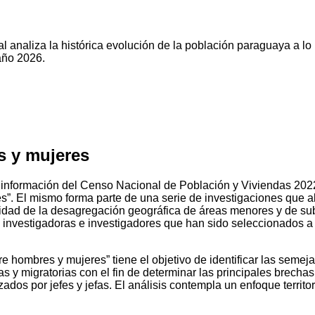
l analiza la histórica evolución de la población paraguaya a lo
año 2026.
s y mujeres
 información del Censo Nacional de Población y Viviendas 2022, 
”. El mismo forma parte de una serie de investigaciones que a
nidad de la desagregación geográfica de áreas menores y de su
e investigadoras e investigadores que han sido seleccionados a 
re hombres y mujeres” tiene el objetivo de identificar las seme
s y migratorias con el fin de determinar las principales brech
dos por jefes y jefas. El análisis contempla un enfoque territori