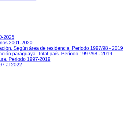
00-2025
Años 2001-2020
lación. Según área de residencia. Período 1997/98 - 2019
ación paraguaya. Total país. Período 1997/98 - 2019
sura. Periodo 1997-2019
97 al 2022