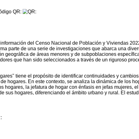
digo QR:
 información del Censo Nacional de Población y Viviendas 2022, 
rma parte de una serie de investigaciones que abarca una dive
ión geográfica de áreas menores y de subpoblaciones específic
gadores que han sido seleccionados a través de un riguroso proc
gares" tiene el propósito de identificar continuidades y cambios
a de hogares. En este contexto, se analiza la dinámica de los h
ogares, la jefatura de hogar con énfasis en jefas mujeres, el cic
de sus hogares, diferenciando el ámbito urbano y rural. El es