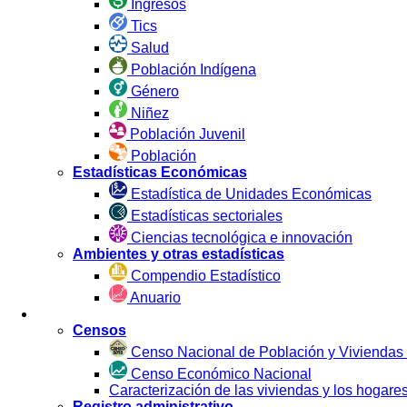
Ingresos
Tics
Salud
Población Indígena
Género
Niñez
Población Juvenil
Población
Estadísticas Económicas
Estadística de Unidades Económicas
Estadísticas sectoriales
Ciencias tecnológica e innovación
Ambientes y otras estadísticas
Compendio Estadístico
Anuario
Estadística por Fuente
Censos
Censo Nacional de Población y Viviendas
Censo Económico Nacional
Caracterización de las viviendas y los hoga
Registro administrativo